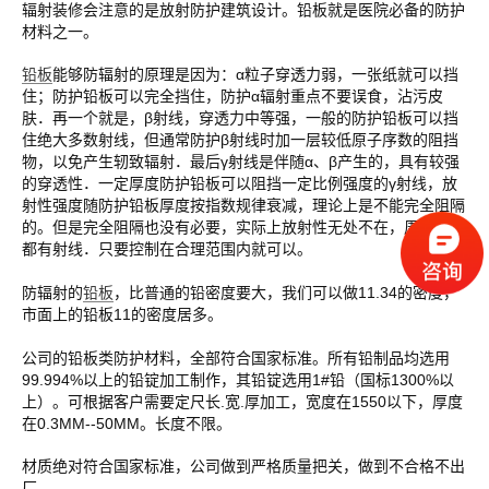
辐射装修会注意的是放射防护建筑设计。铅板就是医院必备的防护
材料之一。
铅板
能够防辐射的原理是因为：α粒子穿透力弱，一张纸就可以挡
住；防护铅板可以完全挡住，防护α辐射重点不要误食，沾污皮
肤．再一个就是，β射线，穿透力中等强，一般的防护铅板可以挡
住绝大多数射线，但通常防护β射线时加一层较低原子序数的阻挡
物，以免产生轫致辐射．最后γ射线是伴随α、β产生的，具有较强
的穿透性．一定厚度防护铅板可以阻挡一定比例强度的γ射线，放
射性强度随防护铅板厚度按指数规律衰减，理论上是不能完全阻隔
的。但是完全阻隔也没有必要，实际上放射性无处不在，周围空间
都有射线．只要控制在合理范围内就可以。
防辐射的
铅板
，比普通的铅密度要大，我们可以做11.34的密度，
市面上的铅板11的密度居多。
公司的铅板类防护材料，全部符合国家标准。所有铅制品均选用
99.994%以上的铅锭加工制作，其铅锭选用1#铅（国标1300%以
上）。可根据客户需要定尺长.宽.厚加工，宽度在1550以下，厚度
在0.3MM--50MM。长度不限。
材质绝对符合国家标准，公司做到严格质量把关，做到不合格不出
厂。