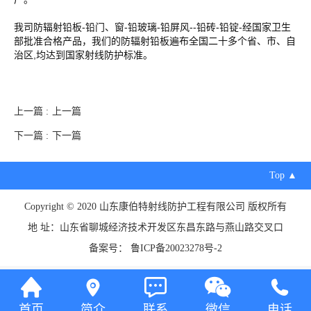
我司防辐射铅板-铅门、窗-铅玻璃-铅屏风--铅砖-铅锭-经国家卫生
部批准合格产品，我们的防辐射铅板遍布全国二十多个省、市、自
治区,均达到国家射线防护标准。
上一篇 :
上一篇
下一篇 :
下一篇
Top ▲
Copyright © 2020 山东康伯特射线防护工程有限公司 版权所有
地 址：山东省聊城经济技术开发区东昌东路与燕山路交叉口
备案号：
鲁ICP备20023278号-2
首页
简介
联系
微信
电话