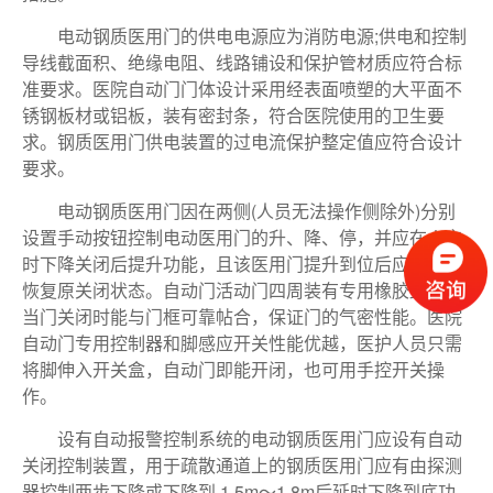
电动钢质医用门的供电电源应为消防电源;供电和控制
导线截面积、绝缘电阻、线路铺设和保护管材质应符合标
准要求。医院自动门门体设计采用经表面喷塑的大平面不
锈钢板材或铝板，装有密封条，符合医院使用的卫生要
求。钢质医用门供电装置的过电流保护整定值应符合设计
要求。
电动钢质医用门因在两侧(人员无法操作侧除外)分别
设置手动按钮控制电动医用门的升、降、停，并应在火灾
时下降关闭后提升功能，且该医用门提升到位后应能自动
恢复原关闭状态。自动门活动门四周装有专用橡胶封条，
当门关闭时能与门框可靠帖合，保证门的气密性能。医院
自动门专用控制器和脚感应开关性能优越，医护人员只需
将脚伸入开关
盒，自动门即能开闭，也可用手控开关操
作。
设有自动报警控制系统的电动钢质医用门应设有自动
关闭控制装置，用于疏散通道上的钢质医用门应有由探测
器控制两步下降或下降到 1.5m～1.8m后延时下降到底功